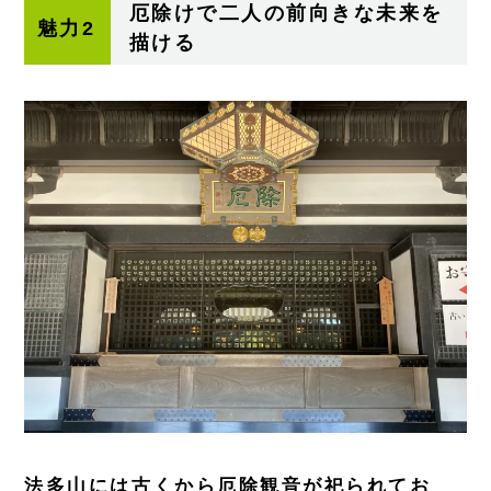
厄除けで二人の前向きな未来を
魅力2
描ける
法多山には古くから厄除観音が祀られてお