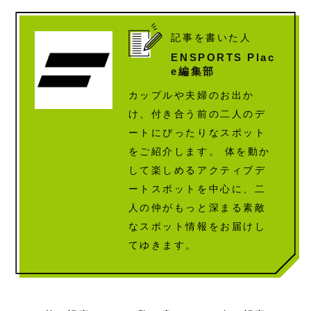
array(24) { ["ID"]=> int(170) ["id"]=> int(170) ["title"]=> string(22) "ENSPORTS_logo-mark (1)" ["filename"]=> string(24) "ENSPORTS_logo-mark-1.png" ["filesize"]=> int(6151) ["url"]=> string(78) "https://place.ensports.com/wp-content/uploads/2022/10/ENSPORTS_logo-mark-1.png" ["link"]=> string(48) "https://place.ensports.com/ensports_logo-mark-1/" ["alt"]=> string(0) "" ["author"]=> string(1) "2" ["description"]=> string(0) "" ["caption"]=> string(0) "" ["name"]=> string(20) "ensports_logo-mark-1" ["status"]=> string(7) "inherit" ["uploaded_to"]=> int(0) ["date"]=> string(19) "2022-10-12 01:24:02" ["modified"]=> string(19) "2022-10-12 01:24:02" ["menu_order"]=> int(0) ["mime_type"]=> string(9) "image/png" ["type"]=> string(5) "image" ["subtype"]=> string(3) "png" ["icon"]=> string(63) "https://place.ensports.com/wp-includes/images/media/default.png" ["width"]=> int(512) ["height"]=> int(512) ["sizes"]=> array(18) { ["thumbnail"]=> string(86) "https://place.ensports.com/wp-content/uploads/2022/10/ENSPORTS_logo-mark-1-150x150.png" ["thumbnail-width"]=> int(150) ["thumbnail-height"]=> int(150) ["medium"]=> string(86) "https://place.ensports.com/wp-content/uploads/2022/10/ENSPORTS_logo-mark-1-300x300.png" ["medium-width"]=> int(300) ["medium-height"]=> int(300) ["medium_large"]=> string(78) "https://place.ensports.com/wp-content/uploads/2022/10/ENSPORTS_logo-mark-1.png" ["medium_large-width"]=> int(512) ["medium_large-height"]=> int(512) ["large"]=> string(78) "https://place.ensports.com/wp-content/uploads/2022/10/ENSPORTS_logo-mark-1.png" ["large-width"]=> int(512) ["large-height"]=> int(512) ["1536x1536"]=> string(78) "https://place.ensports.com/wp-content/uploads/2022/10/ENSPORTS_logo-mark-1.png" ["1536x1536-width"]=> int(512) ["1536x1536-height"]=> int(512) ["2048x2048"]=> string(78) "https://place.ensports.com/wp-content/uploads/2022/10/ENSPORTS_logo-mark-1.png" ["2048x2048-width"]=> int(512) ["2048x2048-height"]=> int(512) } }
記事を書いた人
ENSPORTS Plac
e編集部
カップルや夫婦のお出か
け、付き合う前の二人のデ
ートにぴったりなスポット
をご紹介します。 体を動か
して楽しめるアクティブデ
ートスポットを中心に、二
人の仲がもっと深まる素敵
なスポット情報をお届けし
てゆきます。