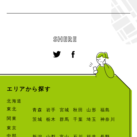
SHERE
エリアから探す
北海道
東北
青森
岩手
宮城
秋田
山形
福島
関東
茨城
栃木
群馬
千葉
埼玉
神奈川
東京
中部
新潟
山梨
富山
石川
福井
長野